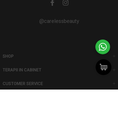
@carelessbeauty
SHOP
TERAPII IN CABINET
CUSTOMER SERVICE
CarelessBeauty.ro | Trademark
SC DAN ELIS SRL | Număr de înregistrare: J13I551I1992