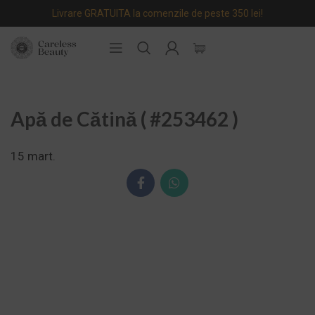
Livrare GRATUITA la comenzile de peste 350 lei!
Apă de Cătină ( #253462 )
15
mart.