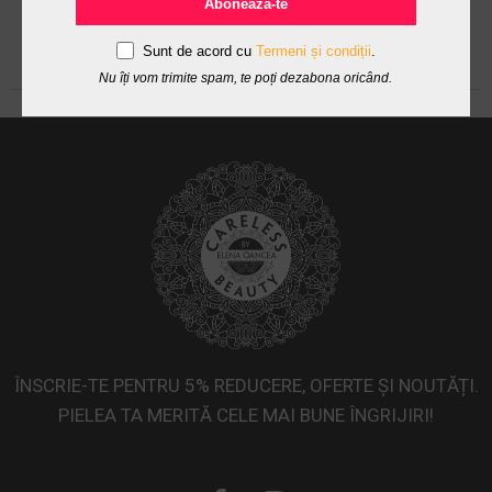
Abonează-te
Sunt de acord cu
Termeni și condiții
.
Nu îți vom trimite spam, te poți dezabona oricând.
ÎNSCRIE-TE PENTRU 5% REDUCERE, OFERTE ȘI NOUTĂȚI.
PIELEA TA MERITĂ CELE MAI BUNE ÎNGRIJIRI!