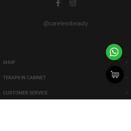
@carelessbeauty
SHOP
TERAPII IN CABINET
CUSTOMER SERVICE
CarelessBeauty.ro | Trademark
SC DAN ELIS SRL | Număr de înregistrare: J13I551I1992