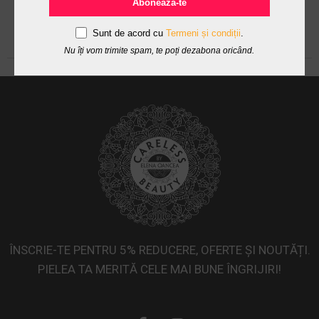
Abonează-te
Sunt de acord cu
Termeni și condiții
.
Nu îți vom trimite spam, te poți dezabona oricând.
ÎNSCRIE-TE PENTRU 5% REDUCERE, OFERTE ȘI NOUTĂȚI.
PIELEA TA MERITĂ CELE MAI BUNE ÎNGRIJIRI!