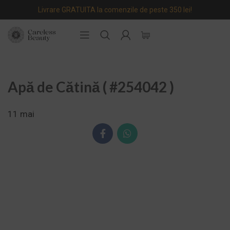
Livrare GRATUITA la comenzile de peste 350 lei!
Apă de Cătină ( #254042 )
11
mai