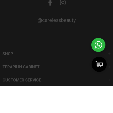
@carelessbeauty
SHOP
TERAPII IN CABINET
CUSTOMER SERVICE
CarelessBeauty.ro | Trademark
SC DAN ELIS SRL | Număr de înregistrare: J13I551I1992