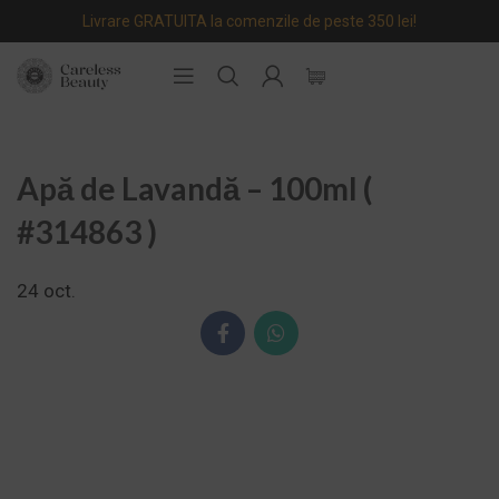
Livrare GRATUITA la comenzile de peste 350 lei!
Apă de Lavandă – 100ml (
#314863 )
24
oct.