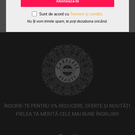
Abonează-te
Sunt de acord cu
Termeni și condiții
.
Nu îți vom trimite spam, te poți dezabona oricând.
ÎNSCRIE-TE PENTRU 5% REDUCERE, OFERTE ȘI NOUTĂȚI.
PIELEA TA MERITĂ CELE MAI BUNE ÎNGRIJIRI!