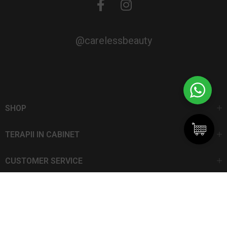
@carelessbeauty
SHOP
TERAPII IN CABINET
CUSTOMER SERVICE
CarelessBeauty.ro | Trademark
SC DAN ELIS SRL | Număr de înregistrare: J13I551I1992