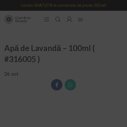
Livrare GRATUITA la comenzile de peste 350 lei!
Apă de Lavandă – 100ml (
#316005 )
26
oct.