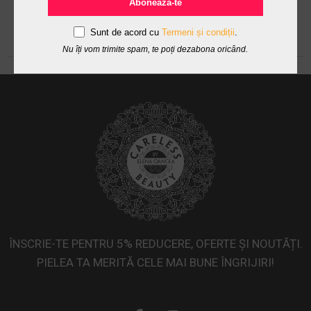
Abonează-te
Sunt de acord cu
Termeni și condiții
.
Nu îți vom trimite spam, te poți dezabona oricând.
ÎNSCRIE-TE PENTRU 5% REDUCERE, OFERTE ȘI NOUTĂȚI.
PIELEA TA MERITĂ CELE MAI BUNE ÎNGRIJIRI!