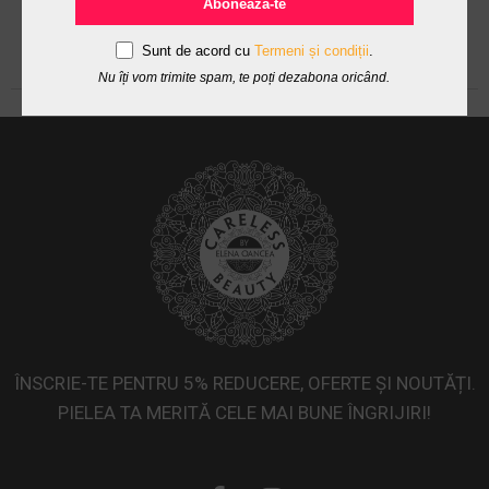
Abonează-te
Sunt de acord cu
Termeni și condiții
.
Nu îți vom trimite spam, te poți dezabona oricând.
ÎNSCRIE-TE PENTRU 5% REDUCERE, OFERTE ȘI NOUTĂȚI.
PIELEA TA MERITĂ CELE MAI BUNE ÎNGRIJIRI!