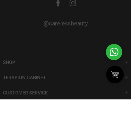
@carelessbeauty
SHOP
TERAPII IN CABINET
CUSTOMER SERVICE
CarelessBeauty.ro | Trademark
SC DAN ELIS SRL | Număr de înregistrare: J13I551I1992