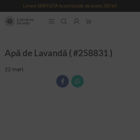
Livrare GRATUITA la comenzile de peste 350 lei!
Apă de Lavandă ( #258831 )
22
mart.