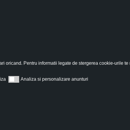
fită acum de discountul 
nează-te acum la newsletter pentru a primi un
cupon de discount de
ri oricand. Pentru informatii legate de stergerea cookie-urile te
iza
Analiza si personalizare anunturi
Analiza si personalizare anunturi
Abonează
t de acord cu
Termeni și condiții
.
Nu îți vom trimite spam, te poți dezabona oricând.