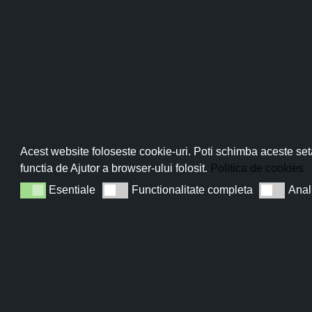
Pro
Abo
Acest website foloseste cookie-uri. Poti schimba aceste seta
functia de Ajutor a browser-ului folosit.
Politica de cookies
Esentiale
Functionalitate completa
Anal
Esentiale
Functionalitate completa
Analiza
Sun