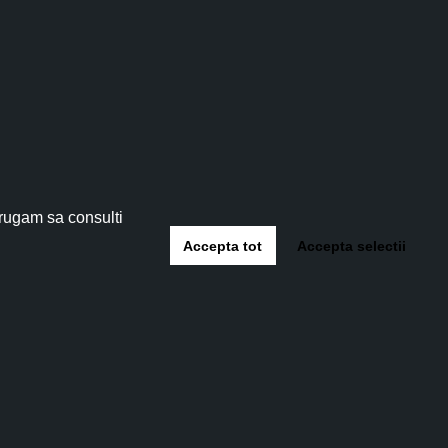
tău!
 5%
!
 rugam sa consulti
Accepta tot
Accepta selectii
-te