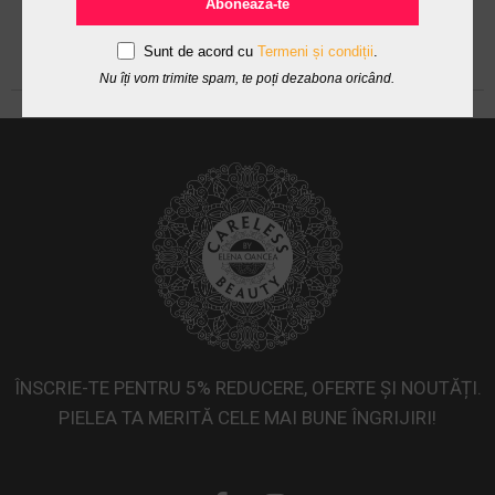
Abonează-te
Sunt de acord cu
Termeni și condiții
.
Nu îți vom trimite spam, te poți dezabona oricând.
ÎNSCRIE-TE PENTRU 5% REDUCERE, OFERTE ȘI NOUTĂȚI.
PIELEA TA MERITĂ CELE MAI BUNE ÎNGRIJIRI!