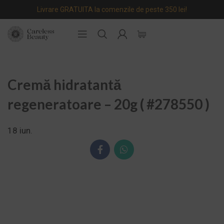
Livrare GRATUITA la comenzile de peste 350 lei!
Cremă hidratantă
regeneratoare – 20g ( #278550 )
18
iun.