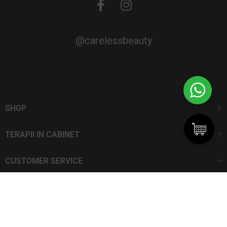
@carelessbeauty
SHOP
TERAPII IN CABINET
CUSTOMER SERVICE
CarelessBeauty.ro | Trademark
SC DAN ELIS SRL | Număr de înregistrare: J13I551I1992