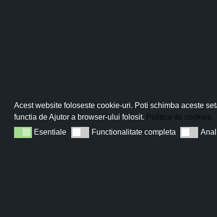
Pro
Abo
Acest website foloseste cookie-uri. Poti schimba aceste seta
functia de Ajutor a browser-ului folosit.
Politica de cookies
Esentiale
Functionalitate completa
Anal
Esentiale
Functionalitate completa
Analiza
Sun