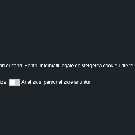
fită acum de discountul 
nează-te acum la newsletter pentru a primi un
cupon de discount de
ri oricand. Pentru informatii legate de stergerea cookie-urile te
iza
Analiza si personalizare anunturi
Analiza si personalizare anunturi
Abonează
t de acord cu
Termeni și condiții
.
Nu îți vom trimite spam, te poți dezabona oricând.