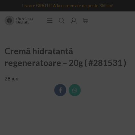
Livrare GRATUITA la comenzile de peste 350 lei!
Cremă hidratantă
regeneratoare – 20g ( #281531 )
28
iun.