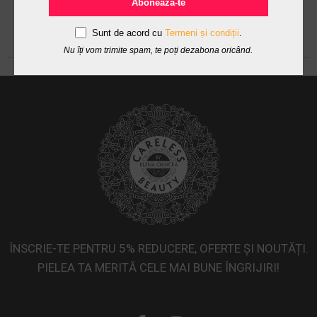
Abonează-te
Sunt de acord cu
Termeni și condiții
.
Nu îți vom trimite spam, te poți dezabona oricând.
ÎNSCRIE-TE PENTRU 5% REDUCERE, OFERTE ȘI NOUTĂȚI.
PIELEA TA MERITĂ CELE MAI BUNE ÎNGRIJIRI!