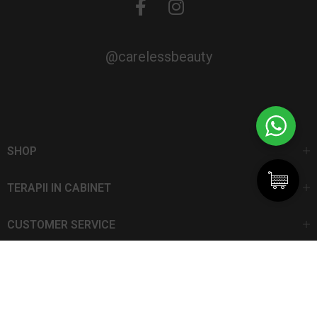
@carelessbeauty
SHOP
TERAPII IN CABINET
CUSTOMER SERVICE
CarelessBeauty.ro | Trademark
SC DAN ELIS SRL | Număr de înregistrare: J13I551I1992