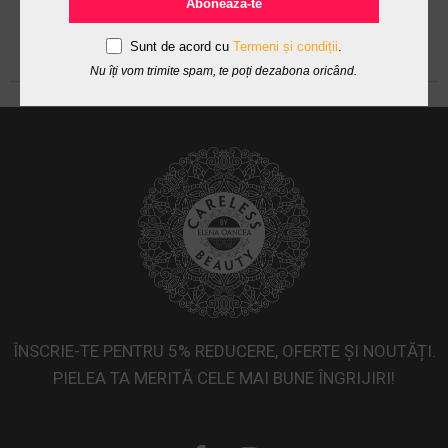
Abonează-te
Sunt de acord cu
Termeni și condiții
.
Nu îți vom trimite spam, te poți dezabona oricând.
ÎNSCRIE-TE PENTRU 5% REDUCERE, OFERTE ȘI NOUTĂȚI.
PIELEA TA MERITĂ CELE MAI BUNE ÎNGRIJIRI!