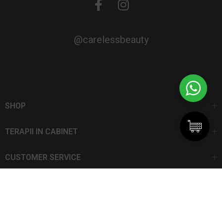
@carelessbeauty
SHOP
TERAPII IN CABINET
CUSTOMER SERVICE
CarelessBeauty.ro | Trademark
SC DAN ELIS SRL | Număr de înregistrare: J13I551I1992