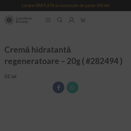
Livrare GRATUITA la comenzile de peste 350 lei!
Cremă hidratantă
regeneratoare – 20g ( #282494 )
02
iul.