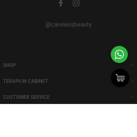
@carelessbeauty
SHOP
TERAPII IN CABINET
CUSTOMER SERVICE
CarelessBeauty.ro | Trademark
SC DAN ELIS SRL | Număr de înregistrare: J13I551I1992