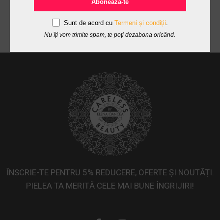
Abonează-te
Sunt de acord cu
Termeni și condiții
.
Nu îți vom trimite spam, te poți dezabona oricând.
ÎNSCRIE-TE PENTRU 5% REDUCERE, OFERTE ȘI NOUTĂȚI.
PIELEA TA MERITĂ CELE MAI BUNE ÎNGRIJIRI!