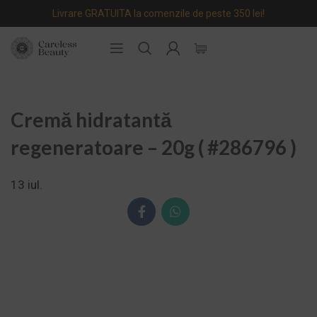
Livrare GRATUITA la comenzile de peste 350 lei!
Cremă hidratantă
regeneratoare – 20g ( #286796 )
13
iul.