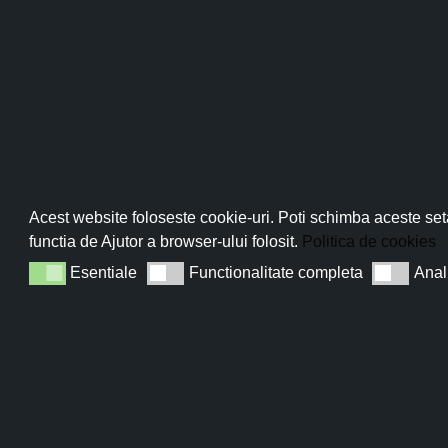
Pro
Abo
Acest website foloseste cookie-uri. Poti schimba aceste seta
functia de Ajutor a browser-ului folosit.
Politica de cookies
Esentiale
Functionalitate completa
Anal
Esentiale
Functionalitate completa
Analiza
Sun