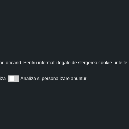
fită acum de discountul 
nează-te acum la newsletter pentru a primi un
cupon de discount de
ri oricand. Pentru informatii legate de stergerea cookie-urile te
iza
Analiza si personalizare anunturi
Analiza si personalizare anunturi
Abonează
t de acord cu
Termeni și condiții
.
Nu îți vom trimite spam, te poți dezabona oricând.