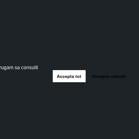
tău!
 5%
!
 rugam sa consulti
Accepta tot
Accepta selectii
-te