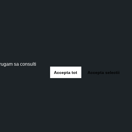
tău!
 5%
!
 rugam sa consulti
Accepta tot
Accepta selectii
-te