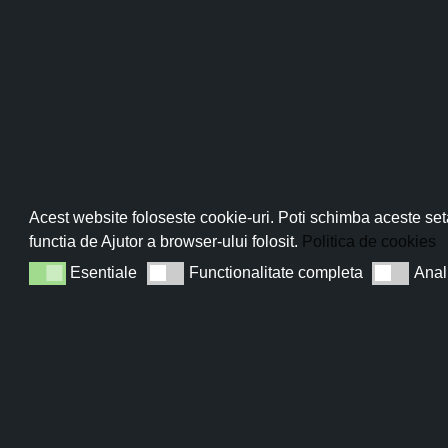
Pro
Abo
Acest website foloseste cookie-uri. Poti schimba aceste seta
functia de Ajutor a browser-ului folosit.
Politica de cookies
Esentiale
Functionalitate completa
Anal
Esentiale
Functionalitate completa
Analiza
Sun