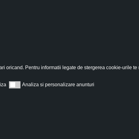
fită acum de discountul 
nează-te acum la newsletter pentru a primi un
cupon de discount de
ri oricand. Pentru informatii legate de stergerea cookie-urile te
iza
Analiza si personalizare anunturi
Analiza si personalizare anunturi
Abonează
t de acord cu
Termeni și condiții
.
Nu îți vom trimite spam, te poți dezabona oricând.