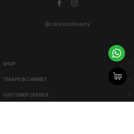
@carelessbeauty
SHOP
TERAPII IN CABINET
CUSTOMER SERVICE
CarelessBeauty.ro | Trademark
SC DAN ELIS SRL | Număr de înregistrare: J13I551I1992