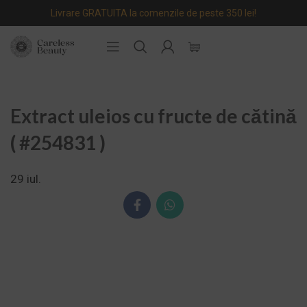
Livrare GRATUITA la comenzile de peste 350 lei!
Extract uleios cu fructe de cătină
( #254831 )
29
iul.