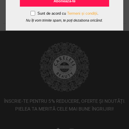
Abonează-te
Sunt de acord cu
Termeni și condiții
.
Nu îți vom trimite spam, te poți dezabona oricând.
ÎNSCRIE-TE PENTRU 5% REDUCERE, OFERTE ȘI NOUTĂȚI.
PIELEA TA MERITĂ CELE MAI BUNE ÎNGRIJIRI!