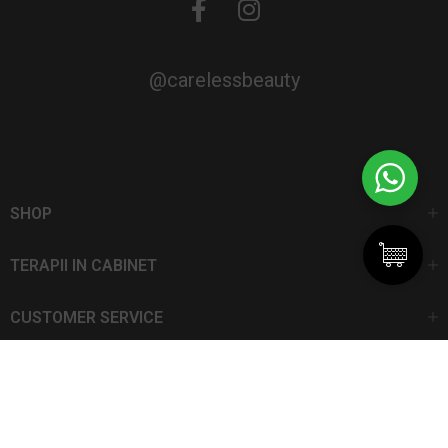
@carelessbeauty
SHOP
TERAPII IN CABINET
CUSTOMER SERVICE
CarelessBeauty.ro | Trademark
SC DAN ELIS SRL | Număr de înregistrare: J13I551I1992