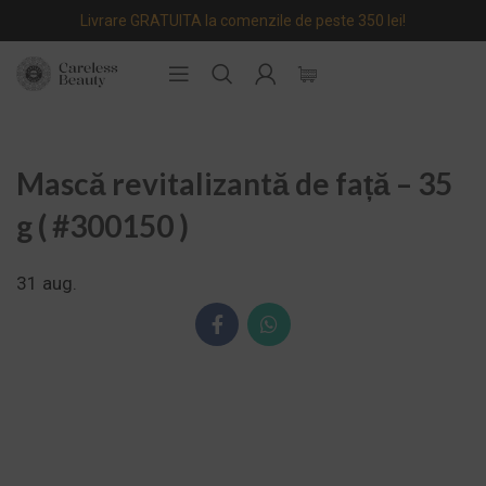
Livrare GRATUITA la comenzile de peste 350 lei!
Mască revitalizantă de față – 35
g ( #300150 )
31
aug.