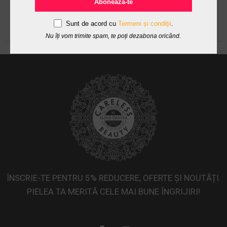
Abonează-te
Sunt de acord cu
Termeni și condiții
.
Nu îți vom trimite spam, te poți dezabona oricând.
ÎNSCRIE-TE PENTRU 5% REDUCERE, OFERTE ȘI NOUTĂȚI.
PIELEA TA MERITĂ CELE MAI BUNE ÎNGRIJIRI!