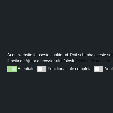
Pro
Abo
Acest website foloseste cookie-uri. Poti schimba aceste seta
functia de Ajutor a browser-ului folosit.
Politica de cookies
Esentiale
Functionalitate completa
Anal
Esentiale
Functionalitate completa
Analiza
Sun