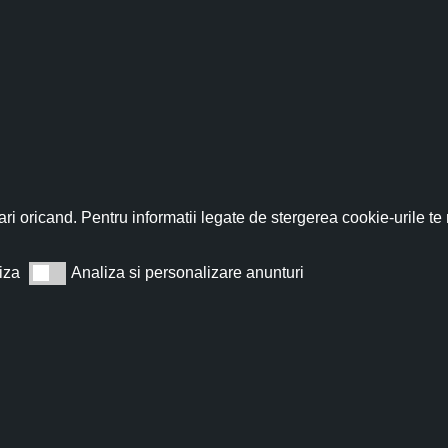
fită acum de discountul 
nează-te acum la newsletter pentru a primi un
cupon de discount de
ri oricand. Pentru informatii legate de stergerea cookie-urile te
iza
Analiza si personalizare anunturi
Analiza si personalizare anunturi
Abonează
t de acord cu
Termeni și condiții
.
Nu îți vom trimite spam, te poți dezabona oricând.