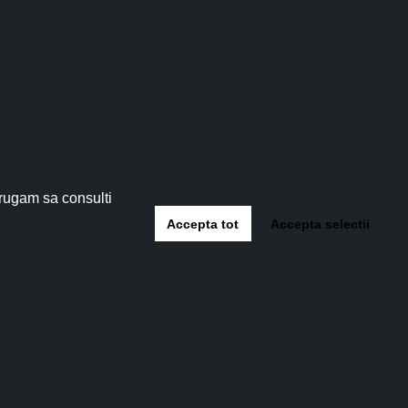
tău!
 5%
!
 rugam sa consulti
Accepta tot
Accepta selectii
-te