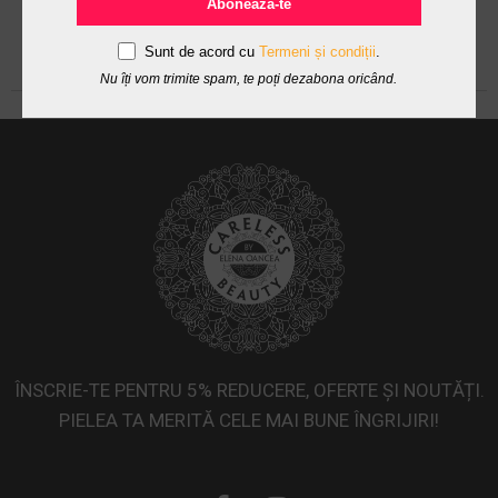
Abonează-te
Sunt de acord cu
Termeni și condiții
.
Nu îți vom trimite spam, te poți dezabona oricând.
ÎNSCRIE-TE PENTRU 5% REDUCERE, OFERTE ȘI NOUTĂȚI.
PIELEA TA MERITĂ CELE MAI BUNE ÎNGRIJIRI!