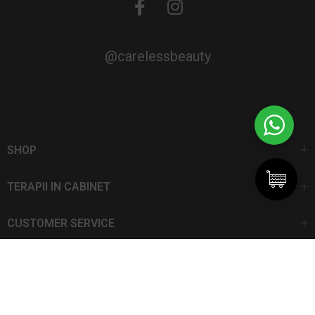
@carelessbeauty
SHOP
TERAPII IN CABINET
CUSTOMER SERVICE
CarelessBeauty.ro | Trademark
SC DAN ELIS SRL | Număr de înregistrare: J13I551I1992