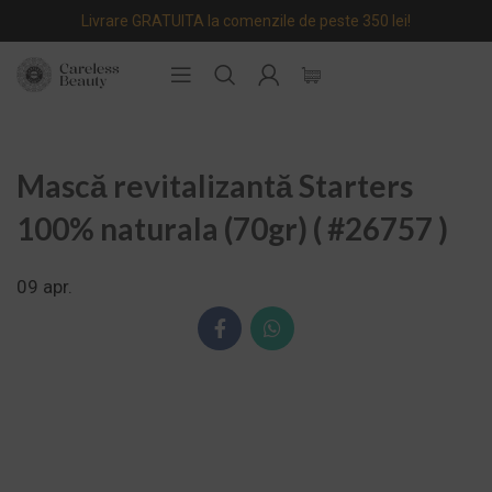
Livrare GRATUITA la comenzile de peste 350 lei!
Mască revitalizantă Starters
100% naturala (70gr) ( #26757 )
09
apr.