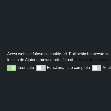
Pro
Abo
Acest website foloseste cookie-uri. Poti schimba aceste seta
functia de Ajutor a browser-ului folosit.
Politica de cookies
Esentiale
Functionalitate completa
Anal
Esentiale
Functionalitate completa
Analiza
Sun