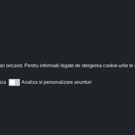
fită acum de discountul 
nează-te acum la newsletter pentru a primi un
cupon de discount de
ri oricand. Pentru informatii legate de stergerea cookie-urile te
iza
Analiza si personalizare anunturi
Analiza si personalizare anunturi
Abonează
t de acord cu
Termeni și condiții
.
Nu îți vom trimite spam, te poți dezabona oricând.