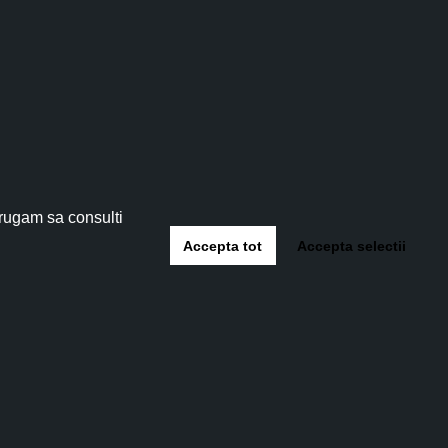
tău!
 5%
!
 rugam sa consulti
Accepta tot
Accepta selectii
-te