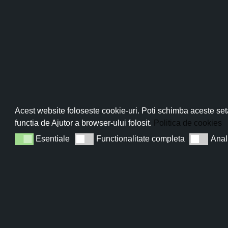
Pro
Abo
Acest website foloseste cookie-uri. Poti schimba aceste seta
functia de Ajutor a browser-ului folosit.
Politica de cookies
Esentiale
Functionalitate completa
Anal
Esentiale
Functionalitate completa
Analiza
Sun