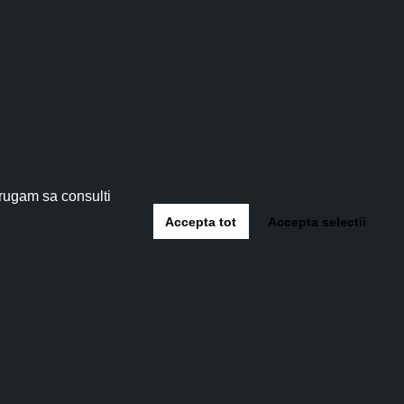
tău!
 5%
!
 rugam sa consulti
Accepta tot
Accepta selectii
-te