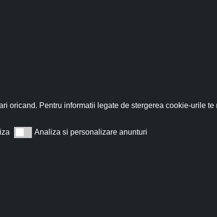
fită acum de discountul 
nează-te acum la newsletter pentru a primi un
cupon de discount de
ri oricand. Pentru informatii legate de stergerea cookie-urile te
iza
Analiza si personalizare anunturi
Analiza si personalizare anunturi
Abonează
t de acord cu
Termeni și condiții
.
Nu îți vom trimite spam, te poți dezabona oricând.