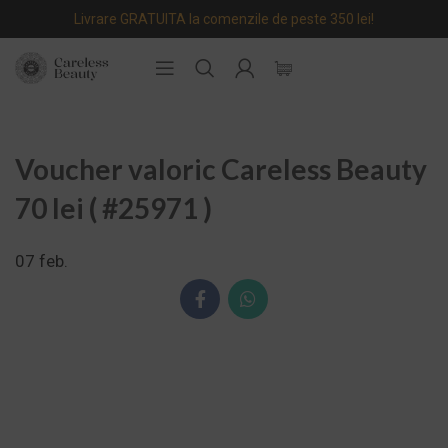
Livrare GRATUITA la comenzile de peste 350 lei!
Voucher valoric Careless Beauty
70 lei ( #25971 )
07
feb.