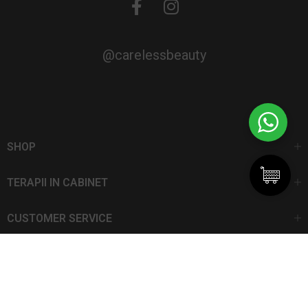
@carelessbeauty
SHOP
TERAPII IN CABINET
CUSTOMER SERVICE
CarelessBeauty.ro | Trademark
SC DAN ELIS SRL | Număr de înregistrare: J13I551I1992