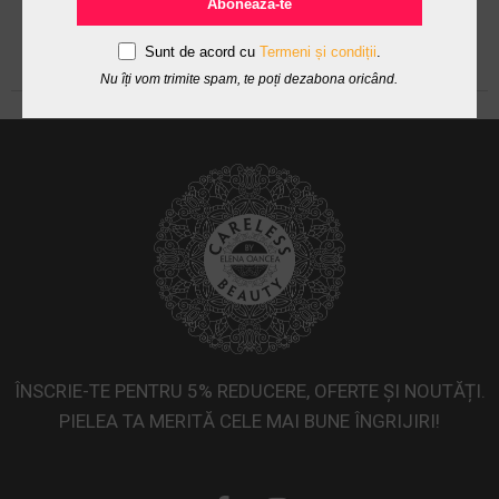
Abonează-te
Sunt de acord cu
Termeni și condiții
.
Nu îți vom trimite spam, te poți dezabona oricând.
ÎNSCRIE-TE PENTRU 5% REDUCERE, OFERTE ȘI NOUTĂȚI.
PIELEA TA MERITĂ CELE MAI BUNE ÎNGRIJIRI!