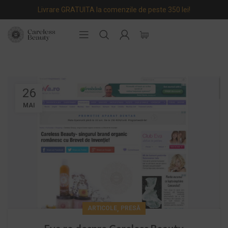
Livrare GRATUITA la comenzile de peste 350 lei!
26
MAI
,
ARTICOLE
PRESĂ