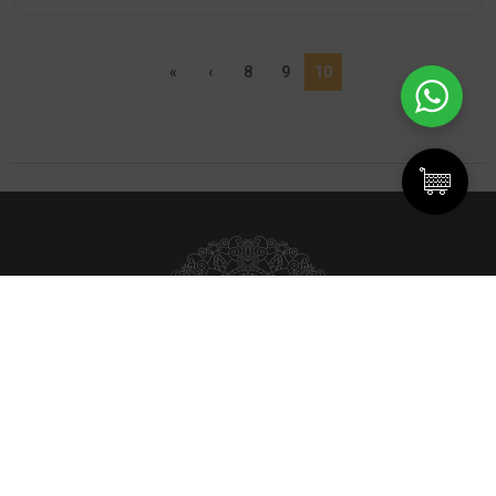
«
‹
8
9
10
ÎNSCRIE-TE PENTRU 5% REDUCERE, OFERTE ȘI NOUTĂȚI.
PIELEA TA MERITĂ CELE MAI BUNE ÎNGRIJIRI!