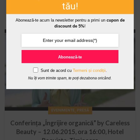
tău!
CONTINUE READING
Abonează-te acum la newsletter pentru a primi un
cupon de
discount de 5%
!
20
MAI
Abonează-te
Sunt de acord cu
Termeni și condiții
.
Nu îți vom trimite spam, te poți dezabona oricând.
,
EVENIMENTE
PRESĂ
Conferința „Îngrijire organică” by Careless
Beauty – 12.06.2015, ora 16:00, Hotel