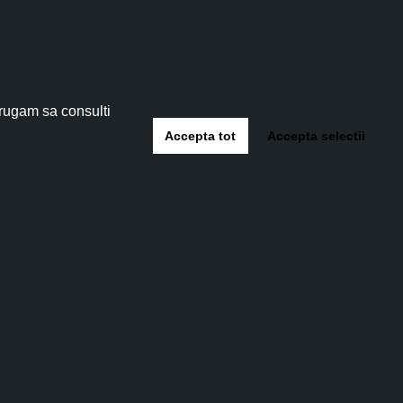
tău!
 5%
!
 rugam sa consulti
Accepta tot
Accepta selectii
-te
Voucher Cadou 400 lei
voucher de
Cel mai prețios dar – îngrijire naturală la
 Beauty,
superlativ! Un voucher de 400 lei pentru
toasă.
produse Careless Beauty. Voucher Cadou
400 lei –...