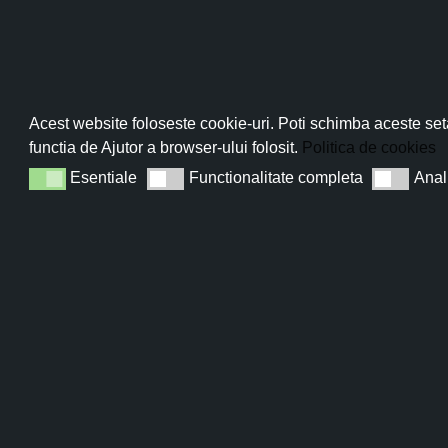
Baza machiaj
Pro
Creme hidratante
Curățare și hidratare
Abo
Acest website foloseste cookie-uri. Poti schimba aceste seta
Masti & Gomaje
functia de Ajutor a browser-ului folosit.
Politica de cookies
Pachete vară
Esentiale
Functionalitate completa
Anal
Esentiale
Functionalitate completa
Analiza
Seturi esentiale cu reducere
Sun
Uleiuri regenerative si antiaging
Voucher
Vouchere valorice Careless
Beauty
Dăruiește î
voucher de
Careless B
și feri...