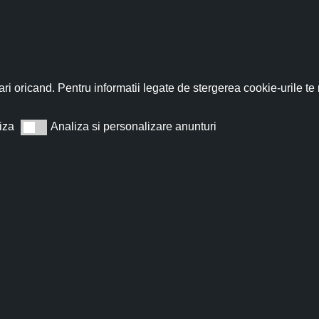
fită acum de discountul 
nează-te acum la newsletter pentru a primi un
cupon de discount de
ri oricand. Pentru informatii legate de stergerea cookie-urile te
iza
Analiza si personalizare anunturi
Analiza si personalizare anunturi
Abonează
t de acord cu
Termeni și condiții
.
Nu îți vom trimite spam, te poți dezabona oricând.
 Cadou 300 lei
Voucher Cadou 200 lei
ngrijire și răsfăț natural! Un
Oferă darul îngrijirii naturale! Un 
 300 lei pentru produsele
200 lei pentru produsele Careless
eauty – pentru pielea sănătoasă
creat din grijă pentru pielea sănă
Vouc...