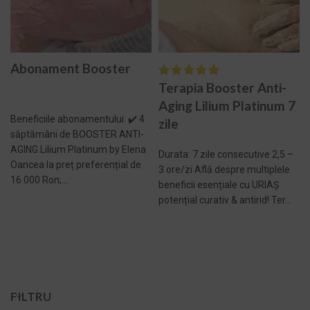
Abonament Booster
Terapia Booster Anti-
Aging Lilium Platinum 7
Beneficiile abonamentului: ✔️ 4
zile
săptămâni de BOOSTER ANTI-
AGING Lilium Platinum by Elena
Durata: 7 zile consecutive 2,5 –
Oancea la preț preferențial de
3 ore/zi Află despre multiplele
16.000 Ron;...
beneficii esențiale cu URIAȘ
potențial curativ & antirid! Ter...
ADAUGĂ ÎN COȘ -
14.616,00 LEI
ADAUGĂ ÎN COȘ -
4.200,00 LEI
FILTRU