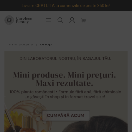
Livrare GRATUITA la comenzile de peste 350 lei!
Prima pagină
Shop