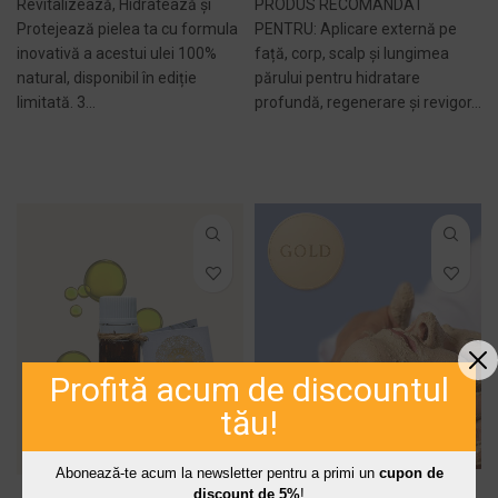
Revitalizează, Hidratează și
PRODUS RECOMANDAT
Protejează pielea ta cu formula
PENTRU: Aplicare externă pe
inovativă a acestui ulei 100%
față, corp, scalp și lungimea
natural, disponibil în ediție
părului pentru hidratare
limitată. 3...
profundă, regenerare și revigor...
ADAUGĂ ÎN COȘ -
ADAUGĂ ÎN COȘ -
279,00 LEI
319,00 LEI
Profită acum de discountul
tău!
Abonează-te acum la newsletter pentru a primi un
cupon de
discount de 5%
!