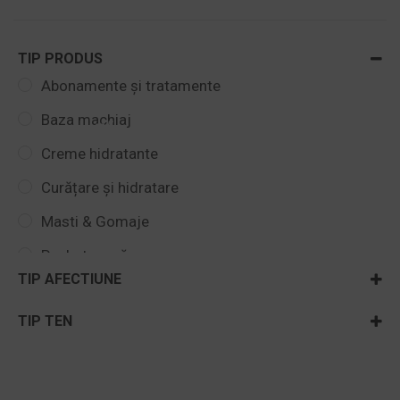
TIP PRODUS
Abonamente și tratamente
Baza machiaj
Creme hidratante
Curățare și hidratare
Masti & Gomaje
Pachete vară
TIP AFECTIUNE
Seturi esentiale cu reducere
Acnee si rozacee
TIP TEN
Uleiuri regenerative si antiaging
Dermatita & cuperoza
Ten acneic
Vouchere valorice Careless Beauty
Riduri
Ten cu pete și pistrui