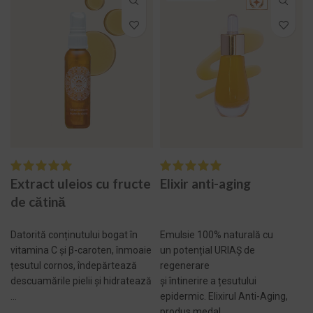
Extract uleios cu fructe
Elixir anti-aging
de cătină
Datorită conținutului bogat în
Emulsie 100% naturală cu
vitamina C și β-caroten, înmoaie
un potențial URIAȘ de
țesutul cornos, îndepărtează
regenerare
descuamările pielii și hidratează
și întinerire a țesutului
...
epidermic. Elixirul Anti-Aging,
produs medal...