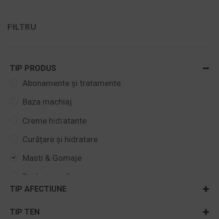
FILTRU
TIP PRODUS
Abonamente și tratamente
Baza machiaj
Creme hidratante
Curățare și hidratare
Masti & Gomaje
Pachete vară
TIP AFECTIUNE
Seturi esentiale cu reducere
Acnee si rozacee
TIP TEN
Uleiuri regenerative si antiaging