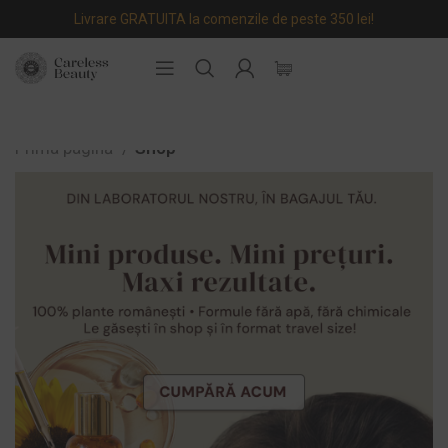
Livrare GRATUITA la comenzile de peste 350 lei!
Prima pagină
Shop