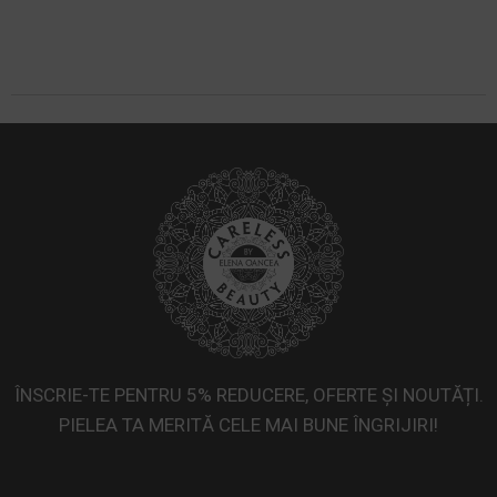
Dermatita & cuperoza
Ten acneic
Vouchere valorice Careless Beauty
Riduri
Ten cu pete și pistrui
Vergeturi
Ten gras
Ten mixt
Ten uscat
ÎNSCRIE-TE PENTRU 5% REDUCERE, OFERTE ȘI NOUTĂȚI.
PIELEA TA MERITĂ CELE MAI BUNE ÎNGRIJIRI!