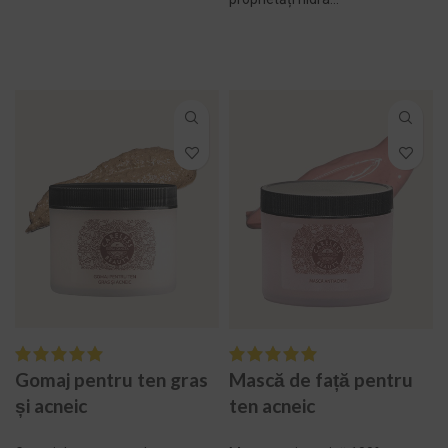
SELECTEAZĂ
ADAUGĂ ÎN COȘ -
OPȚIUNILE
300,00 LEI
Mască de față pentru
Gomaj pentru ten gras
ten acneic
și acneic