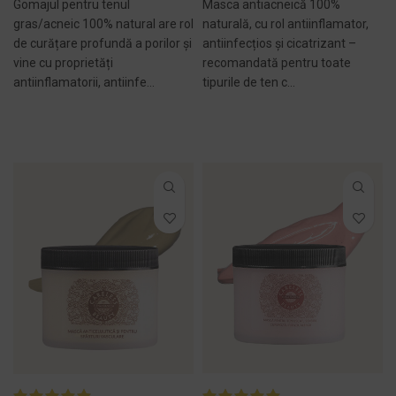
Masca antiacneică 100%
Gomajul pentru tenul
naturală, cu rol antiinflamator,
gras/acneic 100% natural are rol
antiinfecțios și cicatrizant –
de curățare profundă a porilor și
recomandată pentru toate
vine cu proprietăți
tipurile de ten c...
antiinflamatorii, antiinfe...
ADAUGĂ ÎN COȘ -
ADAUGĂ ÎN COȘ -
269,00 LEI
299,00 LEI