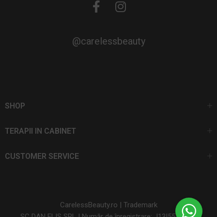
@carelessbeauty
SHOP
TERAPII IN CABINET
CUSTOMER SERVICE
CarelessBeauty.ro | Trademark
SC DAN ELIS SRL | Număr de înregistrare: J13I551I1992