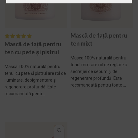
Mască de față pentru
ten mixt
Mască de față pentru
ten cu pete și pistrui
Masca 100% naturală pentru
tenul mixt are rol de reglare a
Masca 100% naturală pentru
secreției de sebum și de
tenul cu pete și pistrui are rol de
regenerare profundă. Este
iluminare, depigmentare și
recomandată pentru toate ...
regenerare profundă. Este
recomandată pentr...
ADAUGĂ ÎN COȘ -
269,00 LEI
ADAUGĂ ÎN COȘ -
269,00 LEI