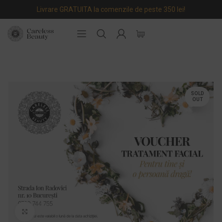
Livrare GRATUITA la comenzile de peste 350 lei!
SOLD
OUT
Zoom