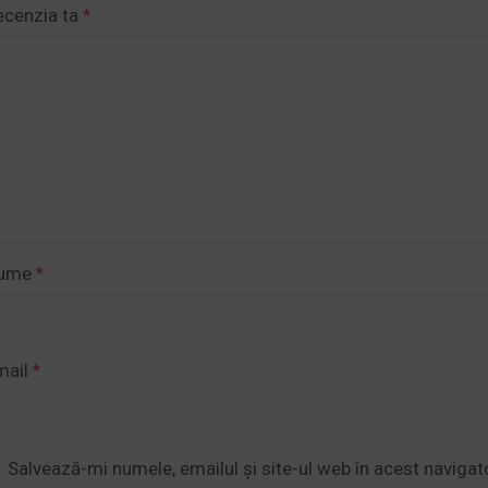
ecenzia ta
*
ume
*
mail
*
Salvează-mi numele, emailul și site-ul web în acest navigat