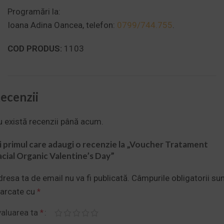
Programări la:
Ioana Adina Oancea, telefon:
0799/744.755
.
COD PRODUS:
1103
ecenzii
u există recenzii până acum.
ii primul care adaugi o recenzie la „Voucher Tratament
acial Organic Valentine’s Day”
resa ta de email nu va fi publicată.
Câmpurile obligatorii su
arcate cu
*
valuarea ta
*