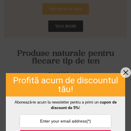
Înscrie-te la curs
Vezi detalii
Produse naturale pentru
fiecare tip de ten
CUMPĂRĂ ACUM
Profită acum de discountul
tău!
Abonează-te acum la newsletter pentru a primi un
cupon de
discount de 5%
!