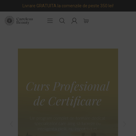
Livrare GRATUITA la comenzile de peste 350 lei!