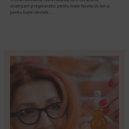
cicatrizant și regenerator, pentru toate tipurile de ten și
100
pentru toate vârstele. ...
tipu
SELECTEAZĂ OPȚIUNILE