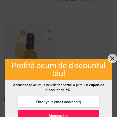
ADAUGĂ ÎN COȘ -
ADAUGĂ ÎN COȘ -
295,00 LEI
182,00 LEI
Profită acum de discountul
tău!
Abonează-te acum la newsletter pentru a primi un
cupon de
discount de 5%
!
Magie pentru Trup
Abonează-te