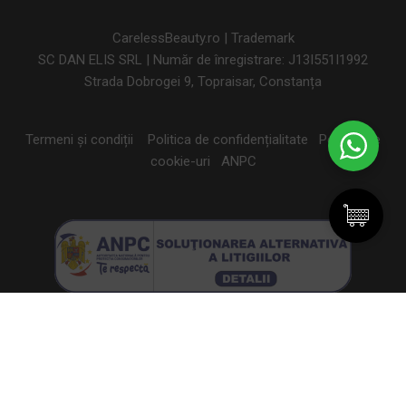
CarelessBeauty.ro | Trademark
SC DAN ELIS SRL | Număr de înregistrare: J13I551I1992
Strada Dobrogei 9, Topraisar, Constanța
Termeni și condiții
Politica de confidențialitate
Politica de
cookie-uri
ANPC