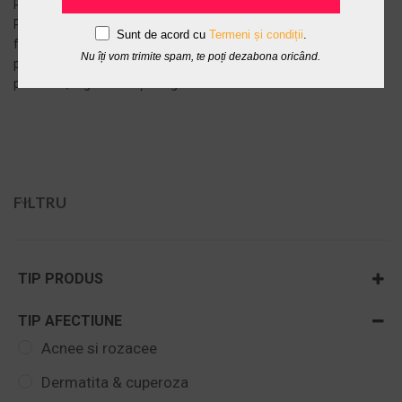
PRODUS RECOMANDAT
PENTRU: Aplicare externă pe
Sunt de acord cu
Termeni și condiții
.
față, corp, scalp și lungimea
Nu îți vom trimite spam, te poți dezabona oricând.
părului pentru hidratare
profundă, regenerare și revigor...
ADAUGĂ ÎN COȘ -
319,00 LEI
FILTRU
TIP PRODUS
Masti & Gomaje
TIP AFECTIUNE
Pachete vară
Acnee si rozacee
Uleiuri regenerative si antiaging
Dermatita & cuperoza