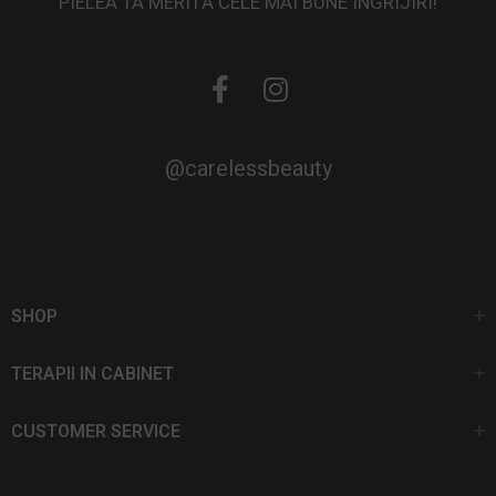
PIELEA TA MERITĂ CELE MAI BUNE ÎNGRIJIRI!
@carelessbeauty
SHOP
TERAPII IN CABINET
CUSTOMER SERVICE