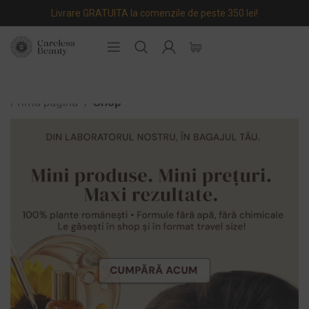
Livrare GRATUITA la comenzile de peste 350 lei!
Prima pagină
Shop