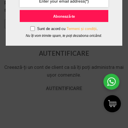
procesarea și expedierea comenzii, așa cum este
specificat în
politică de confidențialitate
.
Abonează-te
Înregistrare
Sunt de acord cu
Termeni și condiții
.
Nu îți vom trimite spam, te poți dezabona oricând.
OR
AUTENTIFICARE
Creează-ți un cont de client ca să îți poți administra mai
ușor comenzile.
AUTENTIFICARE