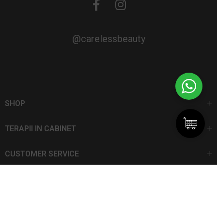
@carelessbeauty
SHOP
TERAPII IN CABINET
CUSTOMER SERVICE
CarelessBeauty.ro | Trademark
SC DAN ELIS SRL | Număr de înregistrare: J13I551I1992