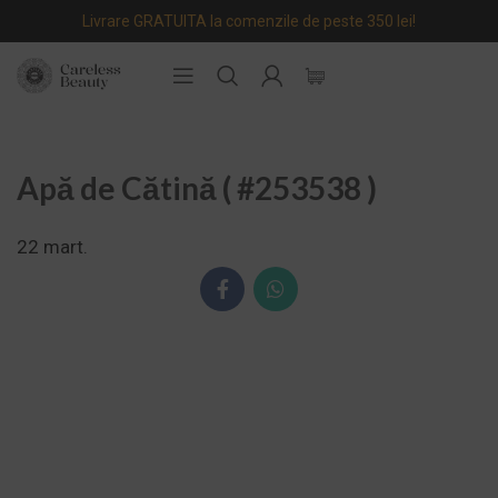
Livrare GRATUITA la comenzile de peste 350 lei!
Apă de Cătină ( #253538 )
22
mart.