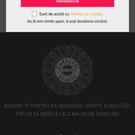
Abonează-te
Sunt de acord cu
Termeni și condiții
.
Nu îți vom trimite spam, te poți dezabona oricând.
ÎNSCRIE-TE PENTRU 5% REDUCERE, OFERTE ȘI NOUTĂȚI.
PIELEA TA MERITĂ CELE MAI BUNE ÎNGRIJIRI!