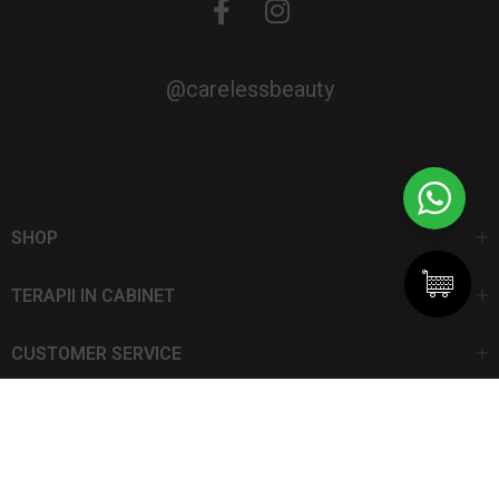
@carelessbeauty
SHOP
TERAPII IN CABINET
CUSTOMER SERVICE
CarelessBeauty.ro | Trademark
SC DAN ELIS SRL | Număr de înregistrare: J13I551I1992