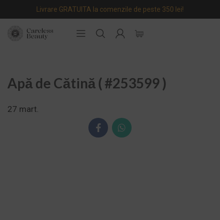
Livrare GRATUITA la comenzile de peste 350 lei!
Apă de Cătină ( #253599 )
27
mart.