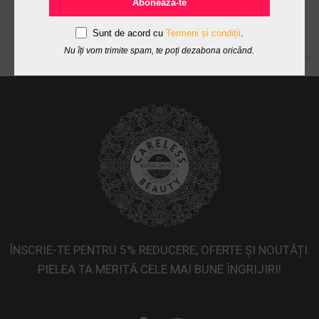
Abonează-te
Sunt de acord cu
Termeni și condiții
.
Nu îți vom trimite spam, te poți dezabona oricând.
ÎNSCRIE-TE PENTRU 5% REDUCERE, OFERTE ȘI NOUTĂȚI.
PIELEA TA MERITĂ CELE MAI BUNE ÎNGRIJIRI!