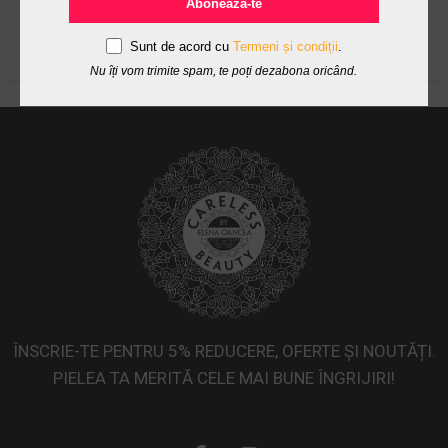
Abonează-te
Sunt de acord cu
Termeni și condiții
.
Nu îți vom trimite spam, te poți dezabona oricând.
ÎNSCRIE-TE PENTRU 5% REDUCERE, OFERTE ȘI NOUTĂȚI.
PIELEA TA MERITĂ CELE MAI BUNE ÎNGRIJIRI!