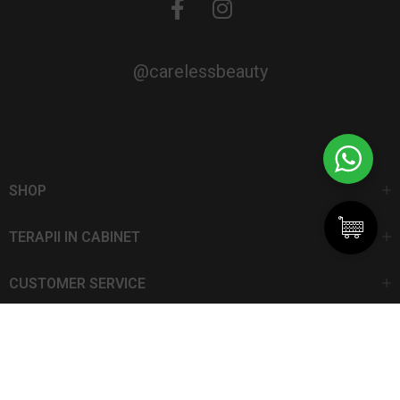
@carelessbeauty
SHOP
TERAPII IN CABINET
CUSTOMER SERVICE
CarelessBeauty.ro | Trademark
SC DAN ELIS SRL | Număr de înregistrare: J13I551I1992