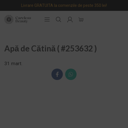
Livrare GRATUITA la comenzile de peste 350 lei!
Apă de Cătină ( #253632 )
31
mart.