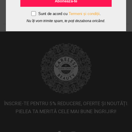
Abonează-te
Sunt de acord cu
Termeni și condiții
.
Nu îți vom trimite spam, te poți dezabona oricând.
ÎNSCRIE-TE PENTRU 5% REDUCERE, OFERTE ȘI NOUTĂȚI.
PIELEA TA MERITĂ CELE MAI BUNE ÎNGRIJIRI!