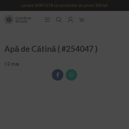
Livrare GRATUITA la comenzile de peste 350 lei!
Apă de Cătină ( #254047 )
12
mai