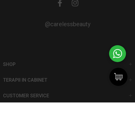
@carelessbeauty
SHOP
TERAPII IN CABINET
CUSTOMER SERVICE
CarelessBeauty.ro | Trademark
SC DAN ELIS SRL | Număr de înregistrare: J13I551I1992