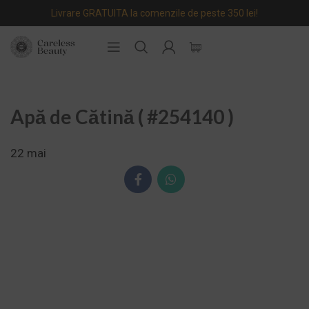
Livrare GRATUITA la comenzile de peste 350 lei!
Apă de Cătină ( #254140 )
22
mai