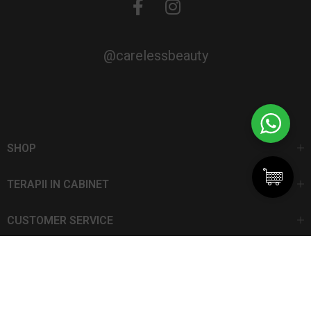
@carelessbeauty
SHOP
TERAPII IN CABINET
CUSTOMER SERVICE
CarelessBeauty.ro | Trademark
SC DAN ELIS SRL | Număr de înregistrare: J13I551I1992