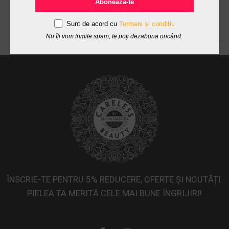
Abonează-te
Sunt de acord cu
Termeni și condiții
.
Nu îți vom trimite spam, te poți dezabona oricând.
ÎNSCRIE-TE PENTRU 5% REDUCERE, OFERTE ȘI NOUTĂȚI.
PIELEA TA MERITĂ CELE MAI BUNE ÎNGRIJIRI!