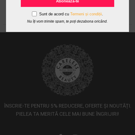
Abonează-te
Sunt de acord cu
Termeni și condiții
.
Nu îți vom trimite spam, te poți dezabona oricând.
ÎNSCRIE-TE PENTRU 5% REDUCERE, OFERTE ȘI NOUTĂȚI.
PIELEA TA MERITĂ CELE MAI BUNE ÎNGRIJIRI!