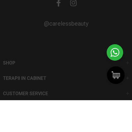
@carelessbeauty
SHOP
TERAPII IN CABINET
CUSTOMER SERVICE
CarelessBeauty.ro | Trademark
SC DAN ELIS SRL | Număr de înregistrare: J13I551I1992