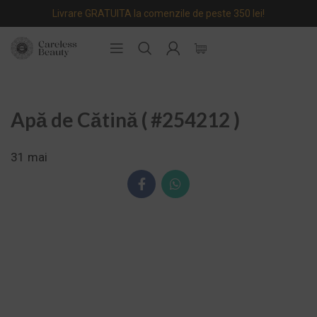
Livrare GRATUITA la comenzile de peste 350 lei!
Apă de Cătină ( #254212 )
31
mai