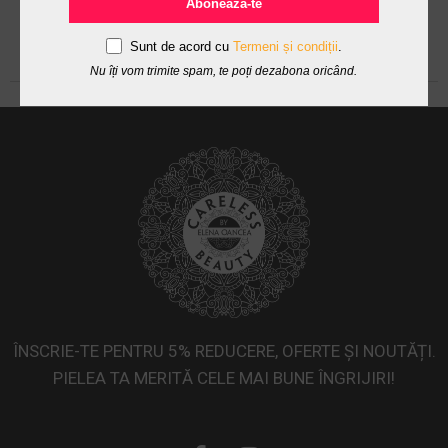
Abonează-te
Sunt de acord cu
Termeni și condiții
.
Nu îți vom trimite spam, te poți dezabona oricând.
ÎNSCRIE-TE PENTRU 5% REDUCERE, OFERTE ȘI NOUTĂȚI.
PIELEA TA MERITĂ CELE MAI BUNE ÎNGRIJIRI!