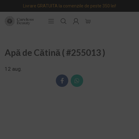
Livrare GRATUITA la comenzile de peste 350 lei!
Apă de Cătină ( #255013 )
12
aug.