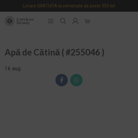
Livrare GRATUITA la comenzile de peste 350 lei!
Apă de Cătină ( #255046 )
16
aug.