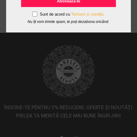
Abonează-te
Sunt de acord cu
Termeni și condiții
.
Nu îți vom trimite spam, te poți dezabona oricând.
ÎNSCRIE-TE PENTRU 5% REDUCERE, OFERTE ȘI NOUTĂȚI.
PIELEA TA MERITĂ CELE MAI BUNE ÎNGRIJIRI!