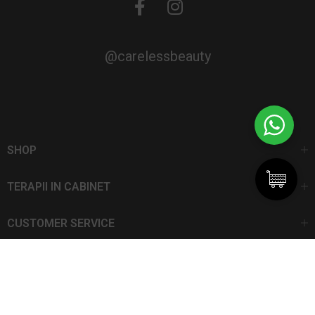
@carelessbeauty
SHOP
TERAPII IN CABINET
CUSTOMER SERVICE
CarelessBeauty.ro | Trademark
SC DAN ELIS SRL | Număr de înregistrare: J13I551I1992