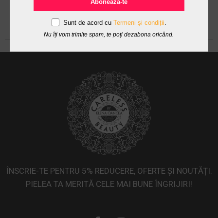
Abonează-te
Sunt de acord cu
Termeni și condiții
.
Nu îți vom trimite spam, te poți dezabona oricând.
ÎNSCRIE-TE PENTRU 5% REDUCERE, OFERTE ȘI NOUTĂȚI.
PIELEA TA MERITĂ CELE MAI BUNE ÎNGRIJIRI!