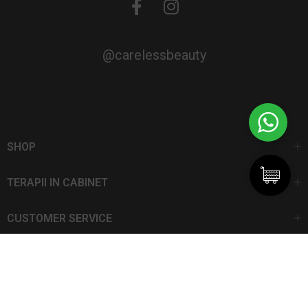
@carelessbeauty
SHOP
TERAPII IN CABINET
CUSTOMER SERVICE
CarelessBeauty.ro | Trademark
SC DAN ELIS SRL | Număr de înregistrare: J13I551I1992