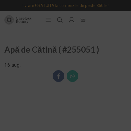
Livrare GRATUITA la comenzile de peste 350 lei!
Apă de Cătină ( #255051 )
16
aug.