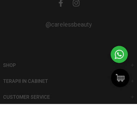
@carelessbeauty
SHOP
TERAPII IN CABINET
CUSTOMER SERVICE
CarelessBeauty.ro | Trademark
SC DAN ELIS SRL | Număr de înregistrare: J13I551I1992