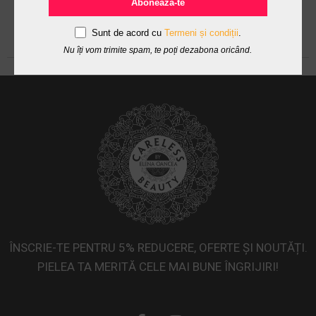
Abonează-te
Sunt de acord cu
Termeni și condiții
.
Nu îți vom trimite spam, te poți dezabona oricând.
ÎNSCRIE-TE PENTRU 5% REDUCERE, OFERTE ȘI NOUTĂȚI.
PIELEA TA MERITĂ CELE MAI BUNE ÎNGRIJIRI!