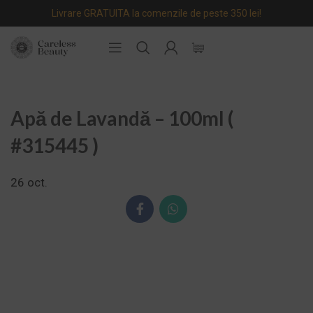
Livrare GRATUITA la comenzile de peste 350 lei!
Apă de Lavandă – 100ml (
#315445 )
26
oct.