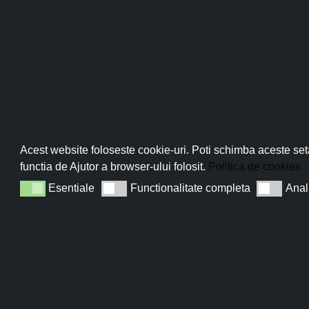
Pro
Abo
Acest website foloseste cookie-uri. Poti schimba aceste seta
functia de Ajutor a browser-ului folosit.
Politica de cookies
Esentiale
Functionalitate completa
Anal
Esentiale
Functionalitate completa
Analiza
Sun