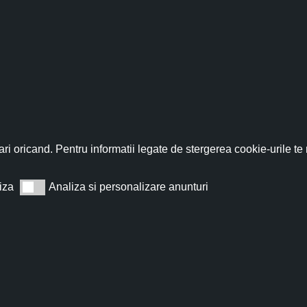
fită acum de discountul 
nează-te acum la newsletter pentru a primi un
cupon de discount de
ri oricand. Pentru informatii legate de stergerea cookie-urile te
iza
Analiza si personalizare anunturi
Analiza si personalizare anunturi
Abonează
t de acord cu
Termeni și condiții
.
Nu îți vom trimite spam, te poți dezabona oricând.