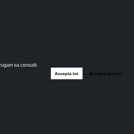
tău!
 5%
!
 rugam sa consulti
Accepta tot
Accepta selectii
-te