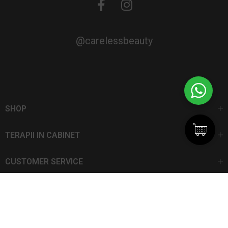
@carelessbeauty
SHOP
TERAPII IN CABINET
CUSTOMER SERVICE
CarelessBeauty.ro | Trademark
SC DAN ELIS SRL | Număr de înregistrare: J13I551I1992