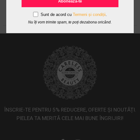
Abonează-te
Sunt de acord cu
Termeni și condiții
.
Nu îți vom trimite spam, te poți dezabona oricând.
ÎNSCRIE-TE PENTRU 5% REDUCERE, OFERTE ȘI NOUTĂȚI.
PIELEA TA MERITĂ CELE MAI BUNE ÎNGRIJIRI!