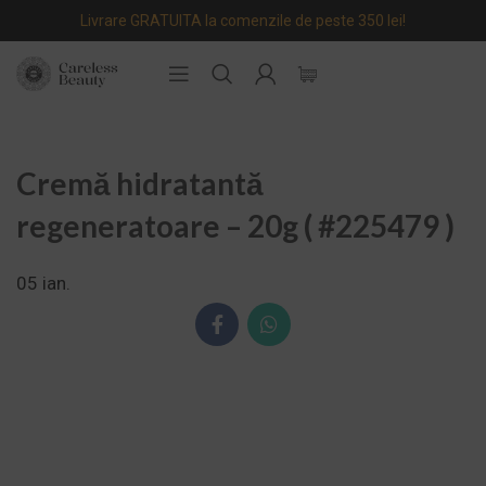
Livrare GRATUITA la comenzile de peste 350 lei!
Cremă hidratantă
regeneratoare – 20g ( #225479 )
05
ian.