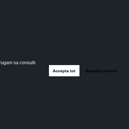
tău!
 5%
!
 rugam sa consulti
Accepta tot
Accepta selectii
-te