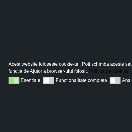
Pro
Abo
Acest website foloseste cookie-uri. Poti schimba aceste seta
functia de Ajutor a browser-ului folosit.
Politica de cookies
Esentiale
Functionalitate completa
Anal
Esentiale
Functionalitate completa
Analiza
Sun