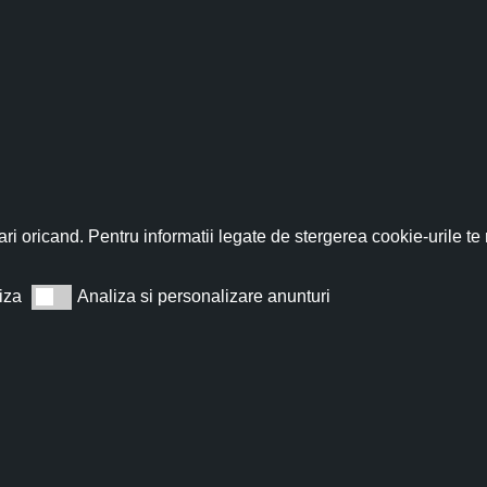
fită acum de discountul 
nează-te acum la newsletter pentru a primi un
cupon de discount de
ri oricand. Pentru informatii legate de stergerea cookie-urile te
iza
Analiza si personalizare anunturi
Analiza si personalizare anunturi
Abonează
t de acord cu
Termeni și condiții
.
Nu îți vom trimite spam, te poți dezabona oricând.