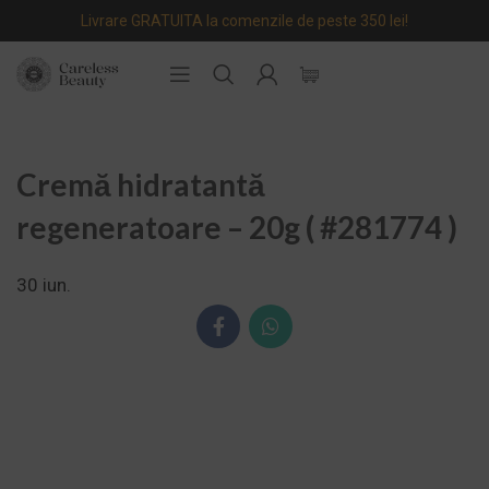
Livrare GRATUITA la comenzile de peste 350 lei!
Cremă hidratantă
regeneratoare – 20g ( #281774 )
30
iun.