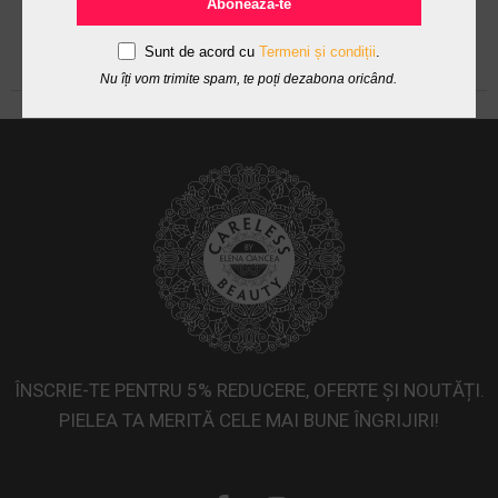
Abonează-te
Sunt de acord cu
Termeni și condiții
.
Nu îți vom trimite spam, te poți dezabona oricând.
ÎNSCRIE-TE PENTRU 5% REDUCERE, OFERTE ȘI NOUTĂȚI.
PIELEA TA MERITĂ CELE MAI BUNE ÎNGRIJIRI!