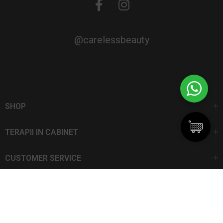
@carelessbeauty
SHOP
TERAPII IN CABINET
CUSTOMER SERVICE
CarelessBeauty.ro | Trademark
SC DAN ELIS SRL | Număr de înregistrare: J13I551I1992