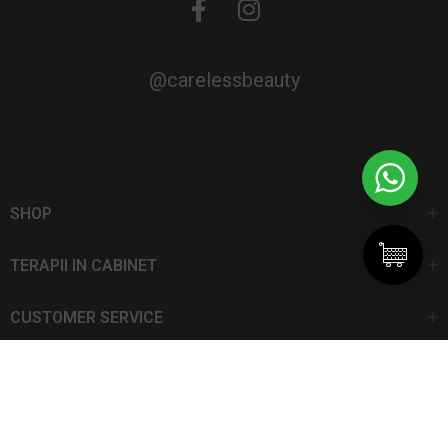
@carelessbeauty
SHOP
TERAPII IN CABINET
CUSTOMER SERVICE
CarelessBeauty.ro | Trademark
SC DAN ELIS SRL | Număr de înregistrare: J13I551I1992