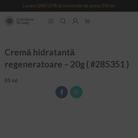
Livrare GRATUITA la comenzile de peste 350 lei!
Cremă hidratantă
regeneratoare – 20g ( #285351 )
05
iul.