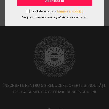
Abonează-te
Sunt de acord cu
Termeni și condiții
.
Nu îți vom trimite spam, te poți dezabona oricând.
ÎNSCRIE-TE PENTRU 5% REDUCERE, OFERTE ȘI NOUTĂȚI.
PIELEA TA MERITĂ CELE MAI BUNE ÎNGRIJIRI!