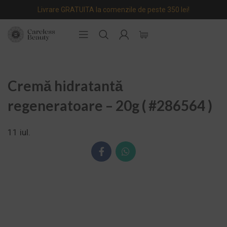
Livrare GRATUITA la comenzile de peste 350 lei!
Cremă hidratantă
regeneratoare – 20g ( #286564 )
11
iul.