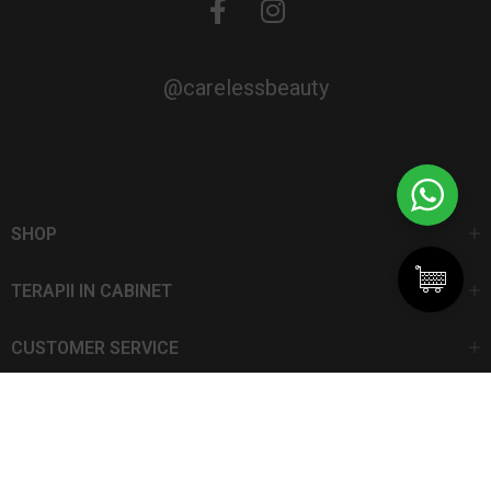
@carelessbeauty
SHOP
TERAPII IN CABINET
CUSTOMER SERVICE
CarelessBeauty.ro | Trademark
SC DAN ELIS SRL | Număr de înregistrare: J13I551I1992