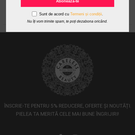
Abonează-te
Sunt de acord cu
Termeni și condiții
.
Nu îți vom trimite spam, te poți dezabona oricând.
ÎNSCRIE-TE PENTRU 5% REDUCERE, OFERTE ȘI NOUTĂȚI.
PIELEA TA MERITĂ CELE MAI BUNE ÎNGRIJIRI!