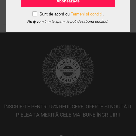
Abonează-te
Sunt de acord cu
Termeni și condiții
.
Nu îți vom trimite spam, te poți dezabona oricând.
ÎNSCRIE-TE PENTRU 5% REDUCERE, OFERTE ȘI NOUTĂȚI.
PIELEA TA MERITĂ CELE MAI BUNE ÎNGRIJIRI!