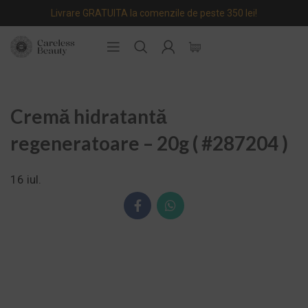
Livrare GRATUITA la comenzile de peste 350 lei!
Cremă hidratantă
regeneratoare – 20g ( #287204 )
16
iul.