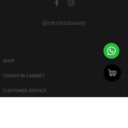
@carelessbeauty
SHOP
TERAPII IN CABINET
CUSTOMER SERVICE
CarelessBeauty.ro | Trademark
SC DAN ELIS SRL | Număr de înregistrare: J13I551I1992