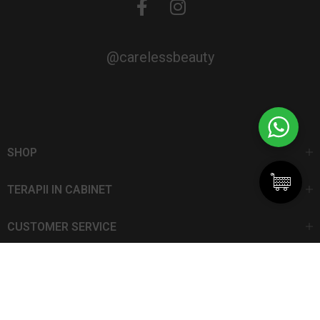
@carelessbeauty
SHOP
TERAPII IN CABINET
CUSTOMER SERVICE
CarelessBeauty.ro | Trademark
SC DAN ELIS SRL | Număr de înregistrare: J13I551I1992