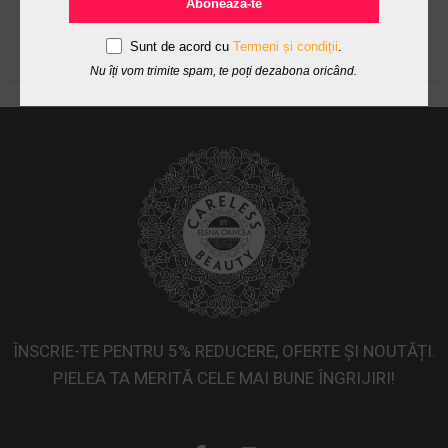
Abonează-te
Sunt de acord cu
Termeni și condiții
.
Nu îți vom trimite spam, te poți dezabona oricând.
ÎNSCRIE-TE PENTRU 5% REDUCERE, OFERTE ȘI NOUTĂȚI.
PIELEA TA MERITĂ CELE MAI BUNE ÎNGRIJIRI!