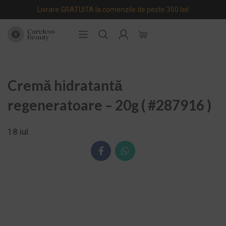
Livrare GRATUITA la comenzile de peste 350 lei!
Cremă hidratantă
regeneratoare – 20g ( #287916 )
18
iul.