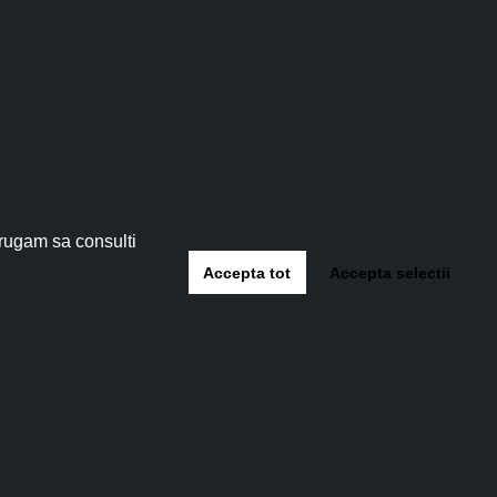
tău!
 5%
!
 rugam sa consulti
Accepta tot
Accepta selectii
-te