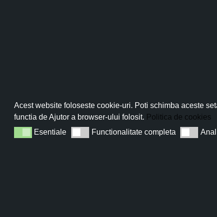
Pro
Abo
Acest website foloseste cookie-uri. Poti schimba aceste seta
functia de Ajutor a browser-ului folosit.
Politica de cookies
Esentiale
Functionalitate completa
Anal
Esentiale
Functionalitate completa
Analiza
Sun