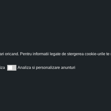
fită acum de discountul 
nează-te acum la newsletter pentru a primi un
cupon de discount de
ri oricand. Pentru informatii legate de stergerea cookie-urile te
iza
Analiza si personalizare anunturi
Analiza si personalizare anunturi
Abonează
t de acord cu
Termeni și condiții
.
Nu îți vom trimite spam, te poți dezabona oricând.