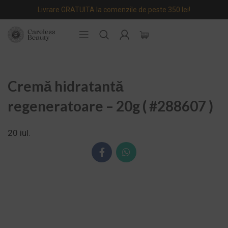
Livrare GRATUITA la comenzile de peste 350 lei!
Cremă hidratantă
regeneratoare – 20g ( #288607 )
20
iul.