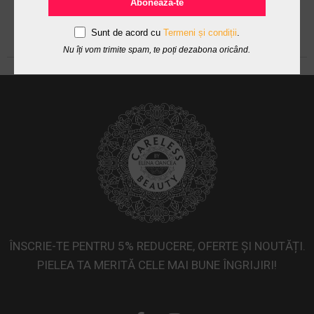
Abonează-te
Sunt de acord cu
Termeni și condiții
.
Nu îți vom trimite spam, te poți dezabona oricând.
ÎNSCRIE-TE PENTRU 5% REDUCERE, OFERTE ȘI NOUTĂȚI.
PIELEA TA MERITĂ CELE MAI BUNE ÎNGRIJIRI!