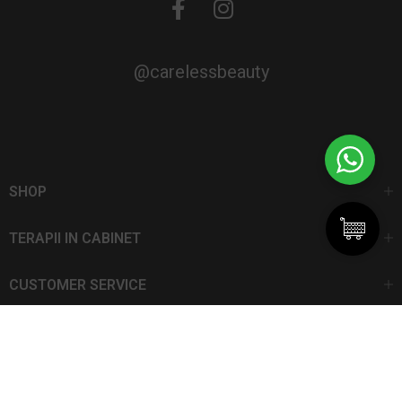
@carelessbeauty
SHOP
TERAPII IN CABINET
CUSTOMER SERVICE
CarelessBeauty.ro | Trademark
SC DAN ELIS SRL | Număr de înregistrare: J13I551I1992