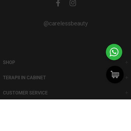
@carelessbeauty
SHOP
TERAPII IN CABINET
CUSTOMER SERVICE
CarelessBeauty.ro | Trademark
SC DAN ELIS SRL | Număr de înregistrare: J13I551I1992