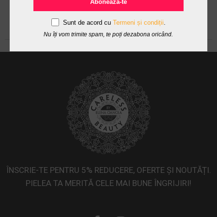
Abonează-te
Sunt de acord cu
Termeni și condiții
.
Nu îți vom trimite spam, te poți dezabona oricând.
ÎNSCRIE-TE PENTRU 5% REDUCERE, OFERTE ȘI NOUTĂȚI.
PIELEA TA MERITĂ CELE MAI BUNE ÎNGRIJIRI!