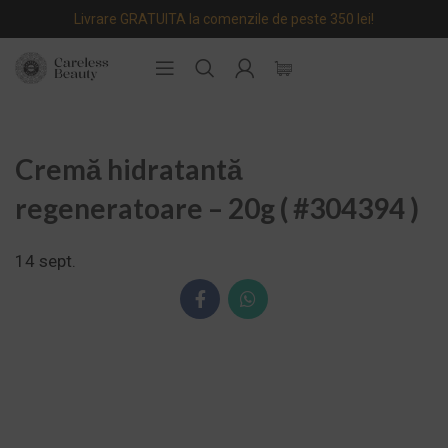
Livrare GRATUITA la comenzile de peste 350 lei!
Cremă hidratantă
regeneratoare – 20g ( #304394 )
14
sept.