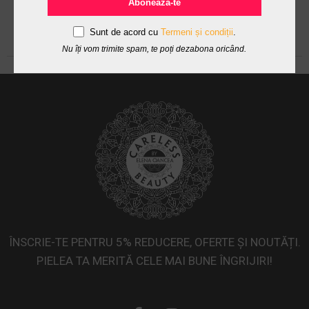
Abonează-te
Sunt de acord cu
Termeni și condiții
.
Nu îți vom trimite spam, te poți dezabona oricând.
ÎNSCRIE-TE PENTRU 5% REDUCERE, OFERTE ȘI NOUTĂȚI.
PIELEA TA MERITĂ CELE MAI BUNE ÎNGRIJIRI!