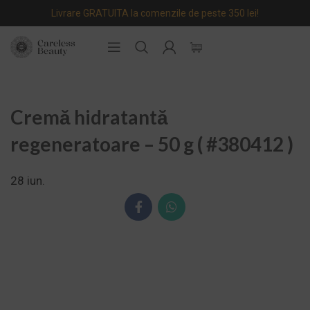
Livrare GRATUITA la comenzile de peste 350 lei!
Cremă hidratantă
regeneratoare – 50 g ( #380412 )
28
iun.