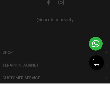
@carelessbeauty
SHOP
TERAPII IN CABINET
CUSTOMER SERVICE
CarelessBeauty.ro | Trademark
SC DAN ELIS SRL | Număr de înregistrare: J13I551I1992